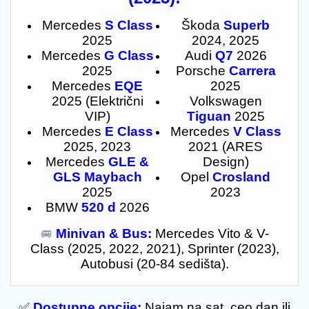
Mercedes
S Class
Škoda
Superb
2025
2024, 2025
Mercedes
G Class
Audi
Q7
2026
2025
Porsche
C
arrera
Mercedes
EQE
2025
2025 (Električni
Volkswagen
VIP)
Tiguan
2025
Mercedes
E Class
Mercedes
V Class
2025, 2023
2021 (ARES
Mercedes
GLE &
Design)
GLS Maybach
Opel
Crosland
2025
2023
BMW
520 d
2026
Minivan & Bus:
Mercedes Vito & V-
🚐
Class (2025, 2022, 2021), Sprinter (2023),
Autobusi (20-84 sedišta).
✅
Dostupne opcije:
Najam na sat, ceo dan ili