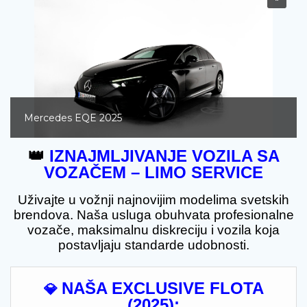
Mercedes EQE 2025
👑
IZNAJMLJIVANJE VOZILA SA
VOZAČEM – LIMO SERVICE
Uživajte u vožnji najnovijim modelima svetskih
brendova. Naša usluga obuhvata profesionalne
vozače, maksimalnu diskreciju i vozila koja
postavljaju standarde udobnosti.
NAŠA EXCLUSIVE FLOTA
💎
(2025):