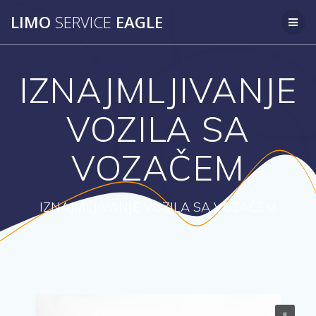
Skip
LIMO
SERVICE
EAGLE
to
content
IZNAJMLJIVANJE
VOZILA SA
VOZAČEM
IZNAJMLJIVANJE VOZILA SA VOZAČEM