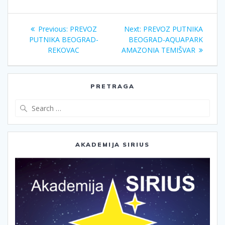
Кретање
Previous
Next
Previous:
PREVOZ
Next:
PREVOZ PUTNIKA
чланка
post:
post:
PUTNIKA BEOGRAD-
BEOGRAD-AQUAPARK
REKOVAC
AMAZONIA TEMIŠVAR
PRETRAGA
Search
for:
AKADEMIJA SIRIUS