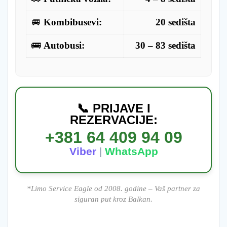
🚐
Kombibusevi:
20 sedišta
🚌
Autobusi:
30 – 83 sedišta
📞 PRIJAVE I
REZERVACIJE:
+381 64 409 94 09
Viber
|
WhatsApp
*Limo Service Eagle od 2008. godine – Vaš partner za
siguran put kroz Balkan.