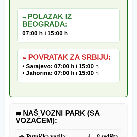
POLAZAK IZ
➡️
BEOGRADA:
07:00 h i 15:00 h
POVRATAK ZA SRBIJU:
⬅️
•
Sarajevo:
07:00
h i
15:00
h
•
Jahorina:
07:00
h i
15:00
h
NAŠ VOZNI PARK (SA
🚐
VOZAČEM):
🚗
Putnička vozila:
4 – 8 sedišta