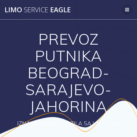
Skip
LIMO
SERVICE
EAGLE
to
content
PREVOZ
PUTNIKA
BEOGRAD-
SARAJEVO-
JAHORINA
IZNAJMLJIVANJE VOZILA SA VOZAČEM