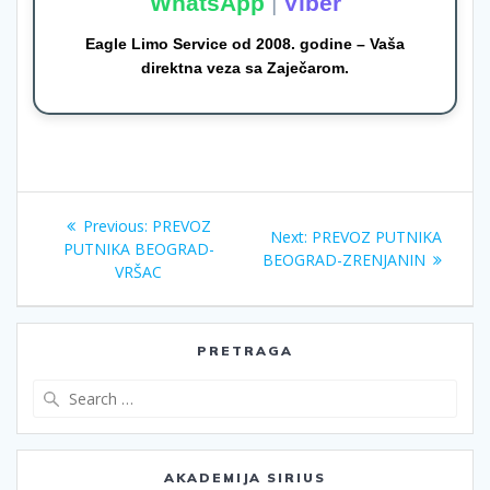
WhatsApp
|
Viber
Eagle Limo Service od 2008. godine – Vaša
direktna veza sa Zaječarom.
Кретање
Previous
Previous:
PREVOZ
Next
Next:
PREVOZ PUTNIKA
чланка
post:
PUTNIKA BEOGRAD-
post:
BEOGRAD-ZRENJANIN
VRŠAC
PRETRAGA
Search
for:
AKADEMIJA SIRIUS