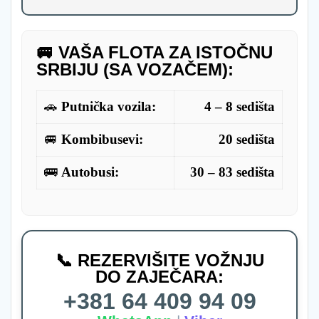
🚐 VAŠA FLOTA ZA ISTOČNU
SRBIJU (SA VOZAČEM):
🚗
Putnička vozila:
4 – 8 sedišta
🚐
Kombibusevi:
20 sedišta
🚌
Autobusi:
30 – 83 sedišta
📞 REZERVIŠITE VOŽNJU
DO ZAJEČARA:
+381 64 409 94 09