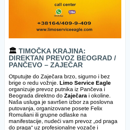
🏛️
TIMOČKA KRAJINA:
DIREKTAN PREVOZ BEOGRAD /
PANČEVO – ZAJEČAR
Otputujte do Zaječara brzo, sigurno i bez
brige o redu vožnje.
Limo Service Eagle
organizuje prevoz putnika iz Pančeva i
Beograda direktno do
Zaječara
i okoline.
Naša usluga je savršen izbor za poslovna
putovanja, organizovane posete Felix
Romuliani ili grupne odlaske na
manifestacije, nudeći vam prevoz „od praga
do praga“ uz profesionalne vozače i