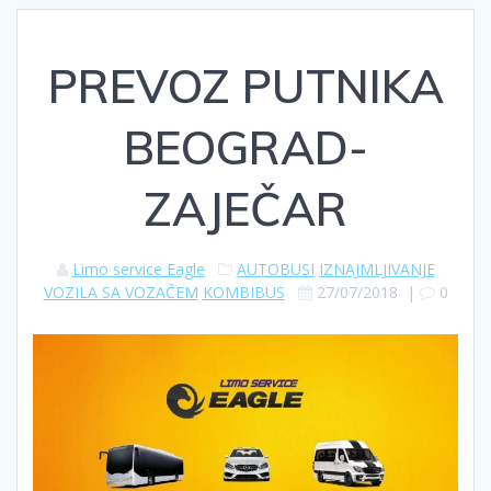
PREVOZ PUTNIKA
BEOGRAD-
ZAJEČAR
Limo service Eagle
AUTOBUSI
IZNAJMLJIVANJE
VOZILA SA VOZAČEM
KOMBIBUS
27/07/2018
|
0