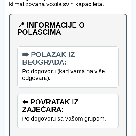
klimatizovana vozila svih kapaciteta.
📍 INFORMACIJE O
POLASCIMA
➡️ POLAZAK IZ
BEOGRADA:
Po dogovoru (kad vama najviše
odgovara).
⬅️ POVRATAK IZ
ZAJEČARA:
Po dogovoru sa vašom grupom.