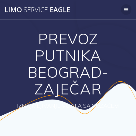
Skip
LIMO
SERVICE
EAGLE
to
content
PREVOZ
PUTNIKA
BEOGRAD-
ZAJEČAR
IZNAJMLJIVANJE VOZILA SA VOZAČEM